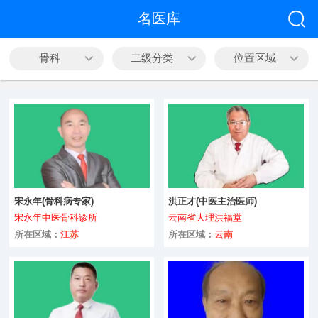
全部
名医库
中医科
骨科
二级分类
位置区域
心脑血管
皮肤病科
精神心理
内科
宋永年(骨科病专家)
洪正才(中医主治医师)
外科
宋永年中医骨科诊所
云南省大理洪福堂
咨询
男科
所在区域：
江苏
所在区域：
云南
妇产科
五官科