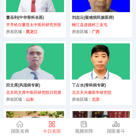
美容护理
保健养生
董岳利(中华骨科名医)
刘志云(疑难病民族医师)
齐齐哈尔董亚太中医药研究所医
柳江县进德村三友屯
咨询
骨科
道寿养养生中心
所在区域：
黑龙江
所在区域：
广西
微整形
儿科
中医药
肿瘤科
田文席(风湿病专家)
丁占水(骨科病专家)
北京田文席中医药研究院日照第
北京天兴康医学研究院
咨询
康复科
一分院
所在区域：
山东
所在区域：
北京
肝病专科
全部
国医名师
今日名医
视频矩阵
国医泰斗