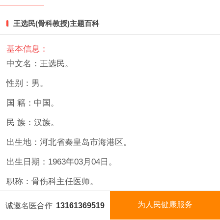
一键收听
王选民(骨科教授)主题百科
秒看视频
基本信息：
中文名：王选民。
经典医案
性别：男。
健康讲座
国 籍：中国。
扫码咨询
民
族：汉族。
出生地：河北省秦皇岛市海港区。
出生日期：1963年03月04日。
职称：骨伤科主任医师。
坐诊地址：北京、上海王选民骨伤科。
为人民健康服务
诚邀名医合作
13161369519
国医名师
今日名医
视频矩阵
国医泰斗