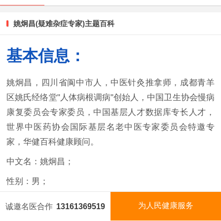
姚炯昌(疑难杂症专家)主题百科
基本信息：
姚炯昌，四川省阆中市人，中医针灸推拿师，成都青羊
区姚氏经络堂"人体病根调病"创始人，中国卫生协会慢病
康复委员会专家委员，中国基层人才数据库专长人才，
世界中医药协会国际基层名老中医专家委员会特邀专
家，华健百科健康顾问。
中文名：姚炯昌；
性别：男；
国 籍：中国；
为人民健康服务
诚邀名医合作
13161369519
国医名师
今日名医
视频矩阵
国医泰斗
民
族：汉族；