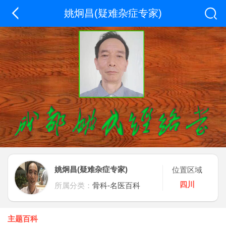
姚炯昌(疑难杂症专家)
姚炯昌(疑难杂症专家)
位置区域
四川
所属分类：
骨科-名医百科
主题百科