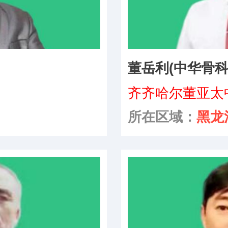
董岳利(中华骨科
咨询
齐齐哈尔董亚太
养养生中心
所在区域：
黑龙