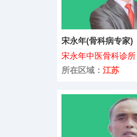
内科
宋永年(骨科病专家)
外科
宋永年中医骨科诊所
男科
所在区域：
江苏
妇产科
五官科