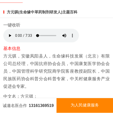
秒看视频
方元骐(生命缘中草药制剂研发人)主题百科
一键收听
基本信息
方元骐，安徽凤阳县人，生命缘科技发展（北京）有限
公司总经理，中国抗癌协会会员，中国康复医学协会会
员，中国管理科学研究院商学院客座教授副院长，中国
民族医药协会科普分会科普专家，中关村健康服务产业
促进会专家。
中文名：方元骐；
为人民健康服务
诚邀名医合作
13161369519
性别：男；
国医名师
今日名医
视频矩阵
国医泰斗