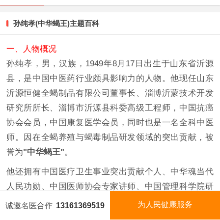
孙纯孝(中华蝎王)主题百科
一、人物概况
孙纯孝，男，汉族，1949年8月17日出生于山东省沂源
县，是中国中医药行业颇具影响力的人物。他现任山东
沂源恒健全蝎制品有限公司董事长、淄博沂蒙技术开发
研究所所长、淄博市沂源县科委高级工程师，中国抗癌
协会会员，中国康复医学会员，同时也是一名全科中医
师。因在全蝎养殖与蝎毒制品研发领域的突出贡献，被
誉为
"中华蝎王"
。
他还拥有中国医疗卫生事业突出贡献个人、中华魂当代
人民功勋、中国医师协会专家讲师、中国管理科学院研
究员、香港国际科学院院士、中国医师协会"治未病"讲
为人民健康服务
诚邀名医合作
13161369519
国医名师
今日名医
视频矩阵
国医泰斗
师、中国医促会中老年健康指导委员会委员等多项头