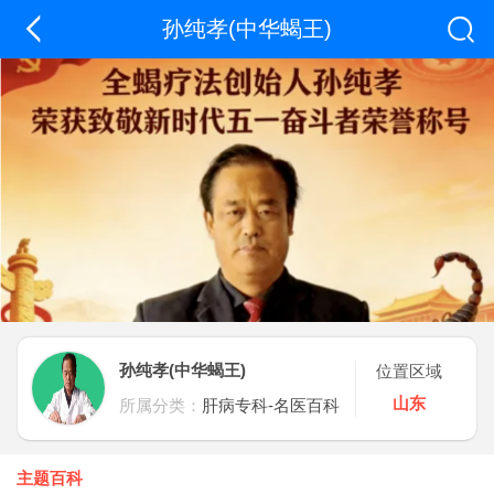
孙纯孝(中华蝎王)
孙纯孝(中华蝎王)
位置区域
山东
所属分类：
肝病专科-名医百科
主题百科