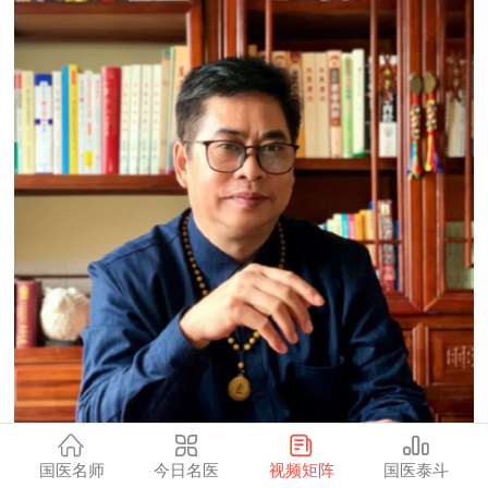
国医名师
今日名医
视频矩阵
国医泰斗