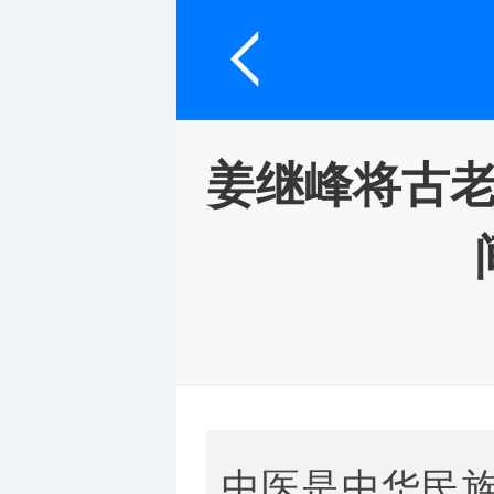
姜继峰将古
中医是中华民