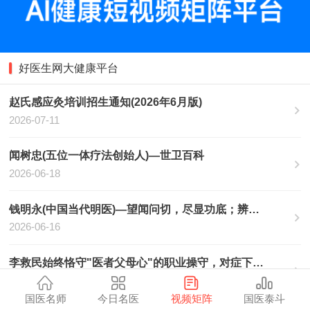
好医生网大健康平台
赵氏感应灸培训招生通知(2026年6月版)
2026-07-11
闻树忠(五位一体疗法创始人)—世卫百科
2026-06-18
钱明永(中国当代明医)—望闻问切，尽显功底；辨证施治，药到病除—世卫百科
2026-06-16
李救民始终恪守"医者父母心"的职业操守，对症下药，绝不盲目收取医药费
2026-06-11
国医名师
今日名医
视频矩阵
国医泰斗