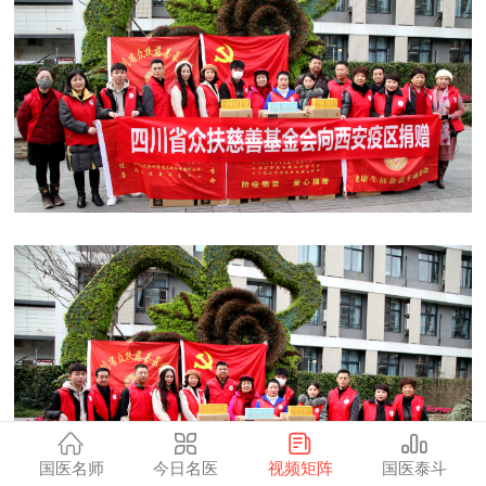
国医名师
今日名医
视频矩阵
国医泰斗