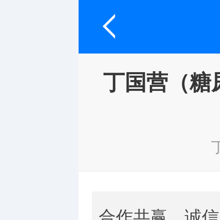
丁国营（糖
合作共赢，诚信服