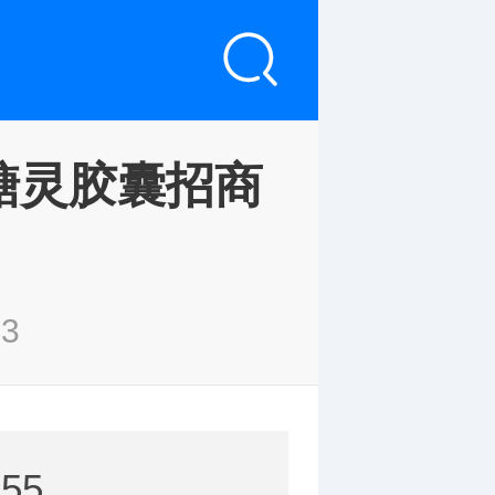
糖灵胶囊招商
23
55。